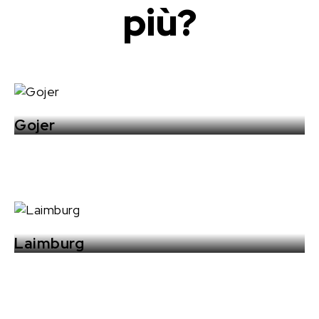
più?
Gojer
Laimburg