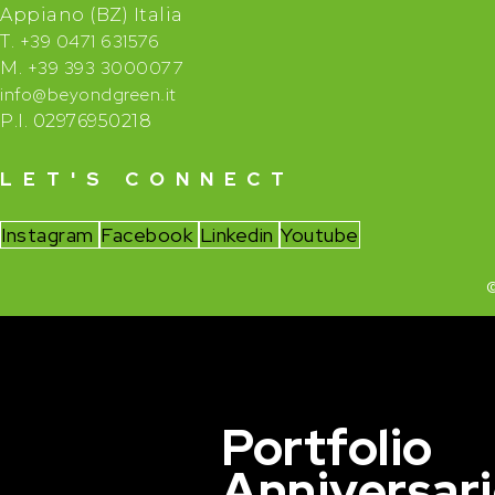
Appiano (BZ) Italia
+39 0471 631576
T.
+39 393 3000077
M.
info@beyondgreen.it
P.I. 02976950218
LET'S CONNECT
Instagram
Facebook
Linkedin
Youtube
©
Portfolio
Anniversar