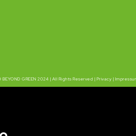
 BEYOND GREEN 2024 | All Rights Reserved |
Privacy
|
Impressu
io