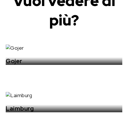
Vuoi vedere di
più?
Gojer
Laimburg