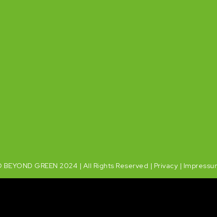
 BEYOND GREEN 2024 | All Rights Reserved |
Privacy
|
Impressu