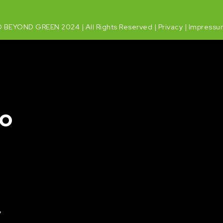
 BEYOND GREEN 2024 | All Rights Reserved |
Privacy
|
Impressu
io
y