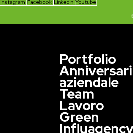
Instagram
Facebook
Linkedin
Youtube
©
Portfolio
Anniversar
aziendale
Team
Lavoro
Green
Influagenc