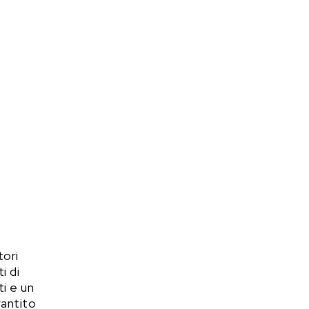
tori
i di
i e un
rantito