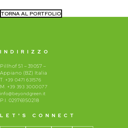
TORNA AL PORTFOLIO
INDIRIZZO
Pillhof 51 – 39057 –
Appiano (BZ) Italia
+39 0471 631576
T.
+39 393 3000077
M.
info@beyondgreen.it
P.I. 02976950218
LET'S CONNECT