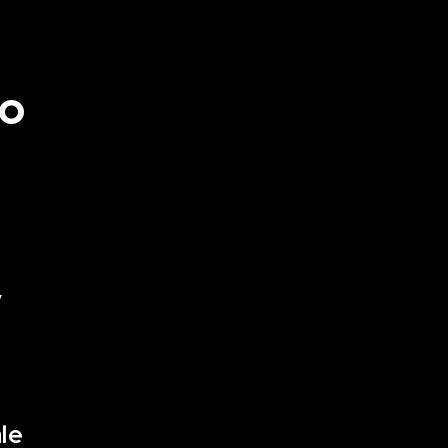
io
y
le