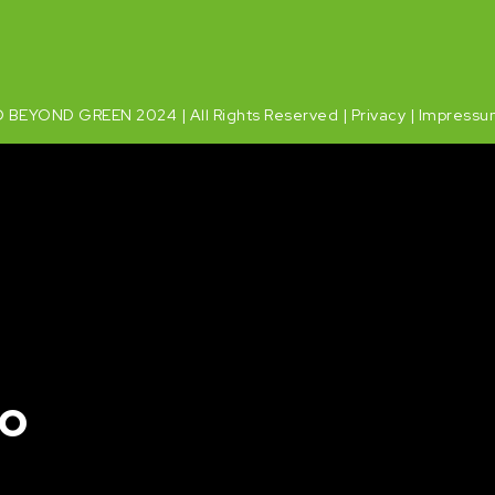
 BEYOND GREEN 2024 | All Rights Reserved |
Privacy
|
Impressu
io