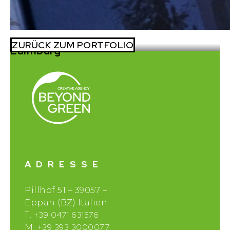
ZURÜCK ZUM PORTFOLIO
Laimburg
ADRESSE
Pillhof 51 – 39057 –
Eppan (BZ) Italien
+39 0471 631576
T.
+39 393 3000077
M.