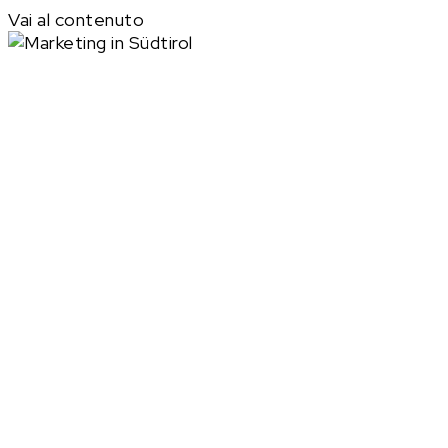
Vai al contenuto
Marketing in Alto
Adige per aziende
che vogliono farsi
notare
BEYOND GREEN è un’agenzia marketing Alto
Adige: progettiamo azioni concrete — dalle
campagne social alle attività di branding — per