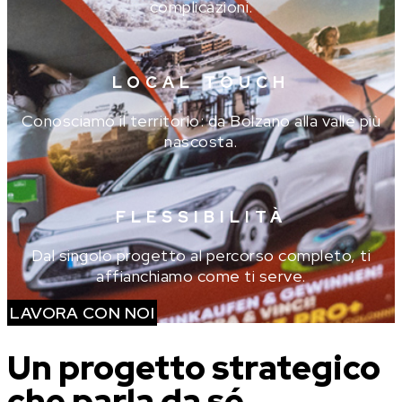
complicazioni.
LOCAL TOUCH
Conosciamo il territorio: da Bolzano alla valle più
nascosta.
FLESSIBILITÀ
Dal singolo progetto al percorso completo, ti
affianchiamo come ti serve.
LAVORA CON NOI
Un progetto strategico
che parla da sé