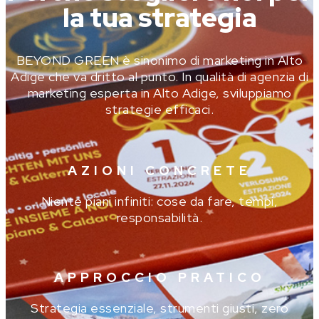
la tua strategia
BEYOND GREEN è sinonimo di marketing in Alto
Adige che va dritto al punto. In qualità di agenzia di
marketing esperta in Alto Adige, sviluppiamo
strategie efficaci.
AZIONI CONCRETE
Niente piani infiniti: cose da fare, tempi,
responsabilità.
APPROCCIO PRATICO
Strategia essenziale, strumenti giusti, zero