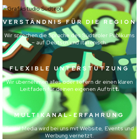
VERSTÄNDNIS FÜR DIE REGION
Wir sprechen die Sprache des Südtiroler Publikums
– auf Deutsch und Italienisch.
FLEXIBLE UNTERSTÜTZUNG
Wir übernehmen alles oder liefern dir einen klaren
Leitfaden für deinen eigenen Auftrit
t.
MULTIKANAL-ERFAHRUNG
Social Media wird bei uns mit Website, Events und
Werbung vernetzt.