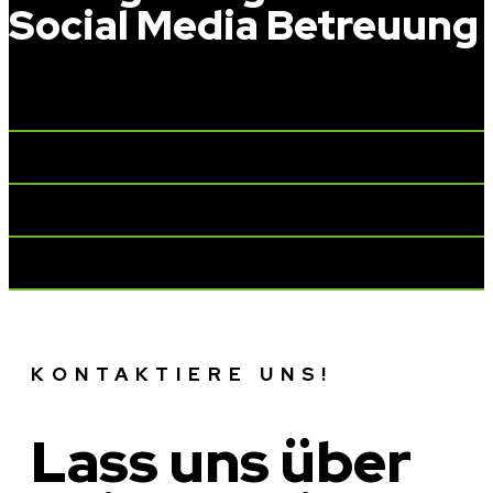
Social Media Betreuung
Warum ist eine Social-Media-Strategie wichtig?
Was kostet Social Media Betreuung in Südtirol?
Bietet ihr auch Beratung neben der Betreuung an?
Funktioniert Influencer Marketing wirklich?
KONTAKTIERE UNS!
Lass uns über