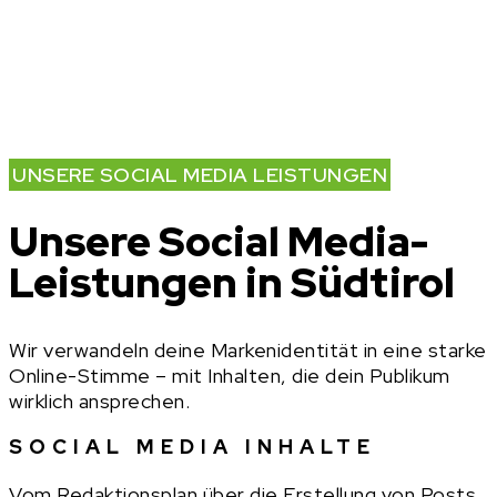
professionell, kreativ und markengerecht. Von der
täglichen Betreuung bis hin zu gezielten
Kampagnen im Social Media Marketing Südtirol – wir
schaffen einen digitalen Auftritt, der begeistert
und konvertiert.
UNSERE SOCIAL MEDIA LEISTUNGEN
Unsere Social Media-
Leistungen in Südtirol
Wir verwandeln deine Markenidentität in eine starke
Online-Stimme – mit Inhalten, die dein Publikum
wirklich ansprechen.
SOCIAL MEDIA INHALTE
Vom Redaktionsplan über die Erstellung von Posts,