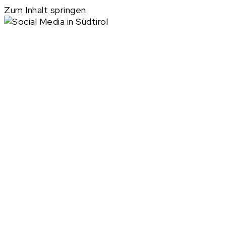
Zum Inhalt springen
Social Media in
Südtirol: deine
Marke sichtbar und
konsequent
Nur präsent zu sein reicht nicht – es braucht Stil,
Strategie und Kontinuität. Mit BEYOND GREEN
gestaltest du deine Social Media in Südtirol